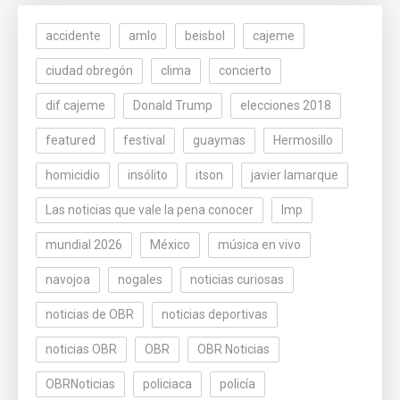
accidente
amlo
beisbol
cajeme
ciudad obregón
clima
concierto
dif cajeme
Donald Trump
elecciones 2018
featured
festival
guaymas
Hermosillo
homicidio
insólito
itson
javier lamarque
Las noticias que vale la pena conocer
lmp
mundial 2026
México
música en vivo
navojoa
nogales
noticias curiosas
noticias de OBR
noticias deportivas
noticias OBR
OBR
OBR Noticias
OBRNoticias
policiaca
policía