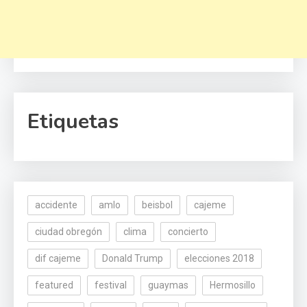
Etiquetas
accidente
amlo
beisbol
cajeme
ciudad obregón
clima
concierto
dif cajeme
Donald Trump
elecciones 2018
featured
festival
guaymas
Hermosillo