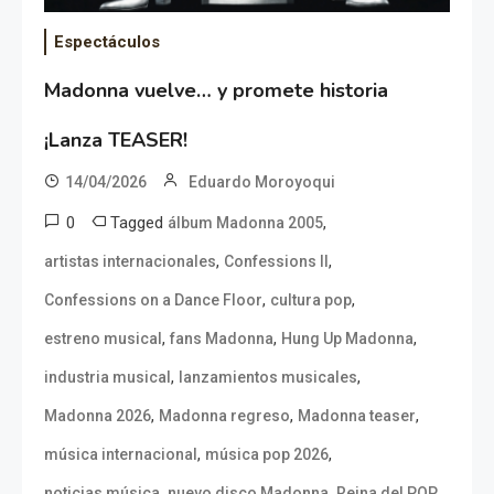
Espectáculos
Madonna vuelve… y promete historia
¡Lanza TEASER!
14/04/2026
Eduardo Moroyoqui
0
Tagged
,
álbum Madonna 2005
,
,
artistas internacionales
Confessions II
,
,
Confessions on a Dance Floor
cultura pop
,
,
,
estreno musical
fans Madonna
Hung Up Madonna
,
,
industria musical
lanzamientos musicales
,
,
,
Madonna 2026
Madonna regreso
Madonna teaser
,
,
música internacional
música pop 2026
,
,
,
noticias música
nuevo disco Madonna
Reina del POP