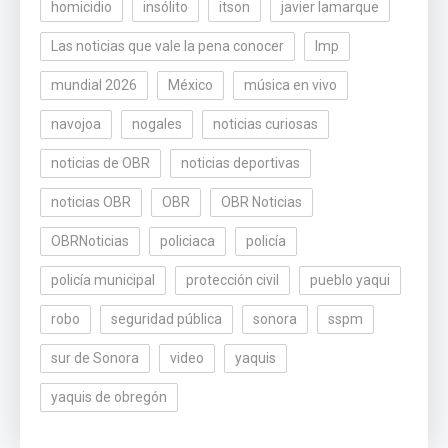
homicidio
insólito
itson
javier lamarque
Las noticias que vale la pena conocer
lmp
mundial 2026
México
música en vivo
navojoa
nogales
noticias curiosas
noticias de OBR
noticias deportivas
noticias OBR
OBR
OBR Noticias
OBRNoticias
policiaca
policía
policía municipal
protección civil
pueblo yaqui
robo
seguridad pública
sonora
sspm
sur de Sonora
video
yaquis
yaquis de obregón