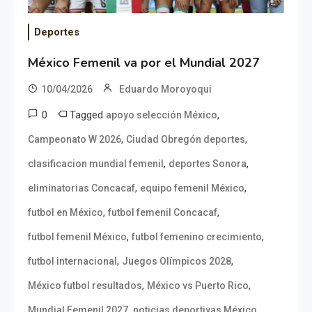
Deportes
México Femenil va por el Mundial 2027
10/04/2026
Eduardo Moroyoqui
0
Tagged
,
apoyo selección México
,
,
Campeonato W 2026
Ciudad Obregón deportes
,
,
clasificacion mundial femenil
deportes Sonora
,
,
eliminatorias Concacaf
equipo femenil México
,
,
futbol en México
futbol femenil Concacaf
,
,
futbol femenil México
futbol femenino crecimiento
,
,
futbol internacional
Juegos Olímpicos 2028
,
,
México futbol resultados
México vs Puerto Rico
,
,
Mundial Femenil 2027
noticias deportivas México