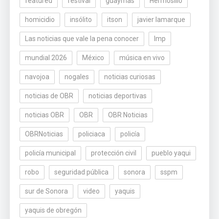
featured
festival
guaymas
Hermosillo
homicidio
insólito
itson
javier lamarque
Las noticias que vale la pena conocer
lmp
mundial 2026
México
música en vivo
navojoa
nogales
noticias curiosas
noticias de OBR
noticias deportivas
noticias OBR
OBR
OBR Noticias
OBRNoticias
policiaca
policía
policía municipal
protección civil
pueblo yaqui
robo
seguridad pública
sonora
sspm
sur de Sonora
video
yaquis
yaquis de obregón