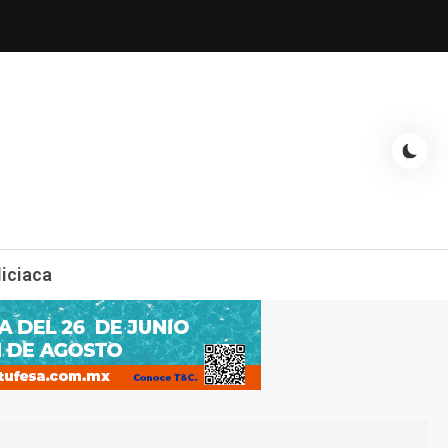
espectáculos, entrevistas con famosos, showbizz, podcast, chismes y
liciaca
mas