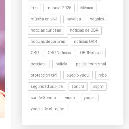
lmp
mundial 2026
México
música en vivo
navojoa
nogales
noticias curiosas
noticias de OBR
noticias deportivas
noticias OBR
OBR
OBR Noticias
OBRNoticias
policiaca
policía
policía municipal
protección civil
pueblo yaqui
robo
seguridad pública
sonora
sspm
sur de Sonora
video
yaquis
yaquis de obregón