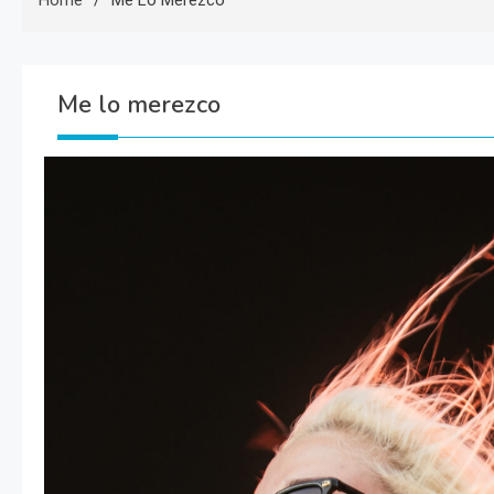
Home
Me Lo Merezco
Me lo merezco