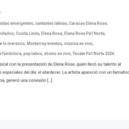
e
,
,
,
tistas emergentes
cantantes latinas
Caracas Elena Rose
,
,
,
,
endados
Cosita Linda
Elena Rose
Elena Rose Pa’l Norte
,
,
,
e lo merezco
Monterrey eventos
música en vivo
,
,
,
e fundidora
pop latino
shows en vivo
Tecate Pa’l Norte 2026
ical con la presentación de Elena Rose, quien llevó su talento al
eciales del día: el atardecer. La artista apareció con un llamativ
cia, generó una conexión […]