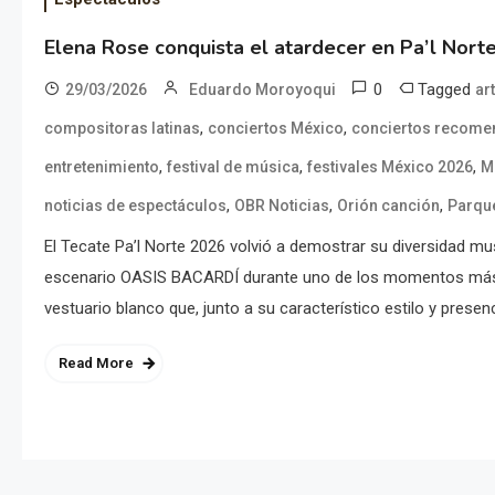
Elena Rose conquista el atardecer en Pa’l Nort
0
Tagged
29/03/2026
Eduardo Moroyoqui
ar
,
,
compositoras latinas
conciertos México
conciertos recom
,
,
,
entretenimiento
festival de música
festivales México 2026
M
,
,
,
noticias de espectáculos
OBR Noticias
Orión canción
Parqu
El Tecate Pa’l Norte 2026 volvió a demostrar su diversidad mus
escenario OASIS BACARDÍ durante uno de los momentos más esp
vestuario blanco que, junto a su característico estilo y presen
Read More