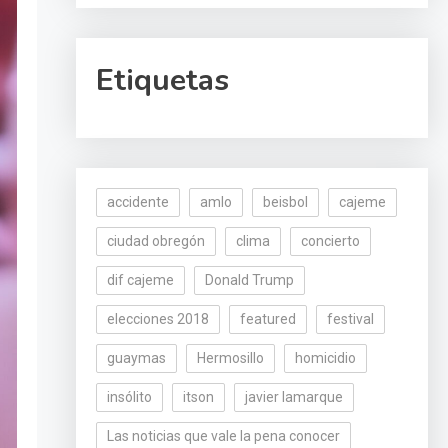
Etiquetas
accidente
amlo
beisbol
cajeme
ciudad obregón
clima
concierto
dif cajeme
Donald Trump
elecciones 2018
featured
festival
guaymas
Hermosillo
homicidio
insólito
itson
javier lamarque
Las noticias que vale la pena conocer