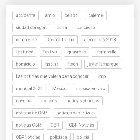
accidente
amlo
beisbol
cajeme
ciudad obregón
clima
concierto
dif cajeme
Donald Trump
elecciones 2018
featured
festival
guaymas
Hermosillo
homicidio
insólito
itson
javier lamarque
Las noticias que vale la pena conocer
lmp
mundial 2026
México
música en vivo
navojoa
nogales
noticias curiosas
noticias de OBR
noticias deportivas
noticias OBR
OBR
OBR Noticias
OBRNoticias
policiaca
policía