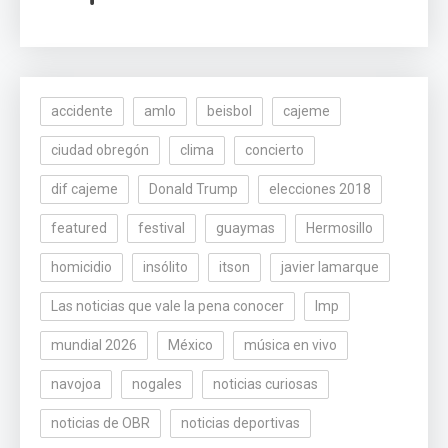
accidente
amlo
beisbol
cajeme
ciudad obregón
clima
concierto
dif cajeme
Donald Trump
elecciones 2018
featured
festival
guaymas
Hermosillo
homicidio
insólito
itson
javier lamarque
Las noticias que vale la pena conocer
lmp
mundial 2026
México
música en vivo
navojoa
nogales
noticias curiosas
noticias de OBR
noticias deportivas