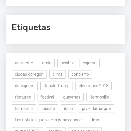
Etiquetas
accidente
amlo
beisbol
cajeme
ciudad obregón
clima
concierto
dif cajeme
Donald Trump
elecciones 2018
featured
festival
guaymas
Hermosillo
homicidio
insólito
itson
javier lamarque
Las noticias que vale la pena conocer
lmp