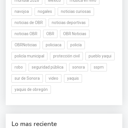
mundial 2026
México
música en vivo
navojoa
nogales
noticias curiosas
noticias de OBR
noticias deportivas
noticias OBR
OBR
OBR Noticias
OBRNoticias
policiaca
policía
policía municipal
protección civil
pueblo yaqui
robo
seguridad pública
sonora
sspm
sur de Sonora
video
yaquis
yaquis de obregón
Lo mas reciente