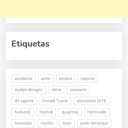
Etiquetas
accidente
amlo
beisbol
cajeme
ciudad obregón
clima
concierto
dif cajeme
Donald Trump
elecciones 2018
featured
festival
guaymas
Hermosillo
homicidio
insólito
itson
javier lamarque