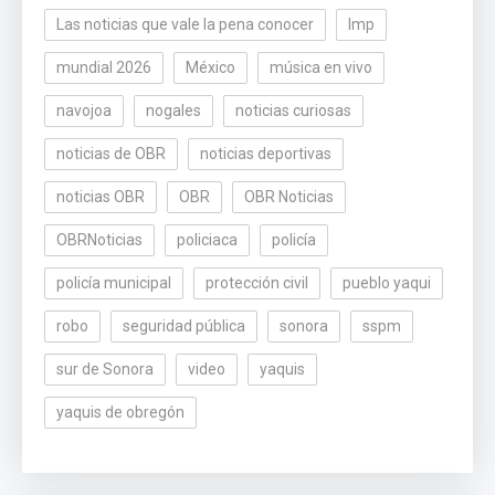
Las noticias que vale la pena conocer
lmp
mundial 2026
México
música en vivo
navojoa
nogales
noticias curiosas
noticias de OBR
noticias deportivas
noticias OBR
OBR
OBR Noticias
OBRNoticias
policiaca
policía
policía municipal
protección civil
pueblo yaqui
robo
seguridad pública
sonora
sspm
sur de Sonora
video
yaquis
yaquis de obregón