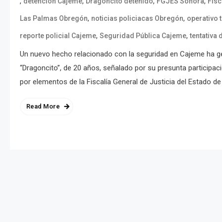
,
,
,
,
detención Cajeme
Dragoncito detenido
FGJES Sonora
Fisc
,
,
Las Palmas Obregón
noticias policiacas Obregón
operativo 
,
,
reporte policial Cajeme
Seguridad Pública Cajeme
tentativa
Un nuevo hecho relacionado con la seguridad en Cajeme ha gene
“Dragoncito”, de 20 años, señalado por su presunta participaci
por elementos de la Fiscalía General de Justicia del Estado d
Read More