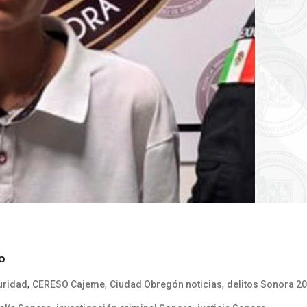
o
,
,
,
uridad
CERESO Cajeme
Ciudad Obregón noticias
delitos Sonora 2