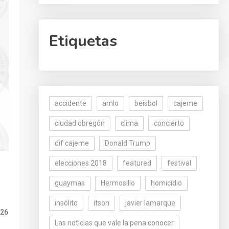
Etiquetas
accidente
amlo
beisbol
cajeme
ciudad obregón
clima
concierto
dif cajeme
Donald Trump
elecciones 2018
featured
festival
guaymas
Hermosillo
homicidio
insólito
itson
javier lamarque
026
Las noticias que vale la pena conocer