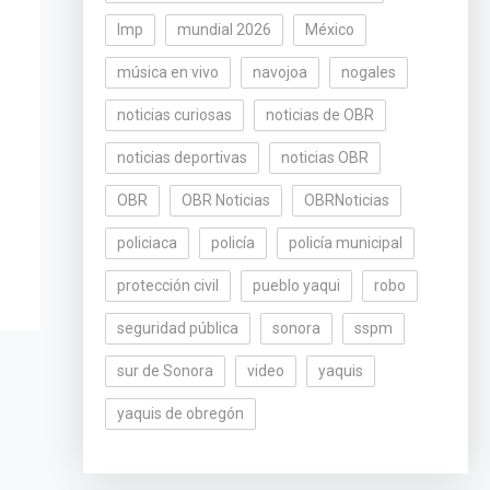
lmp
mundial 2026
México
música en vivo
navojoa
nogales
noticias curiosas
noticias de OBR
noticias deportivas
noticias OBR
OBR
OBR Noticias
OBRNoticias
policiaca
policía
policía municipal
protección civil
pueblo yaqui
robo
seguridad pública
sonora
sspm
sur de Sonora
video
yaquis
yaquis de obregón