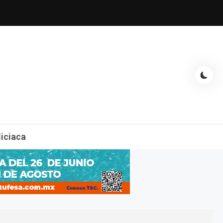
espectáculos, entrevistas con famosos, showbizz, podcast, chismes y
liciaca
mas