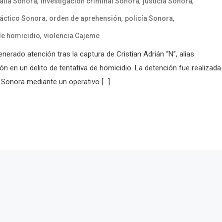
,
,
,
alía Sonora
investigación criminal Sonora
justicia Sonora
,
,
,
táctico Sonora
orden de aprehensión
policía Sonora
,
 de homicidio
violencia Cajeme
rado atención tras la captura de Cristian Adrián “N”, alias
ón en un delito de tentativa de homicidio. La detención fue realizada
e Sonora mediante un operativo […]