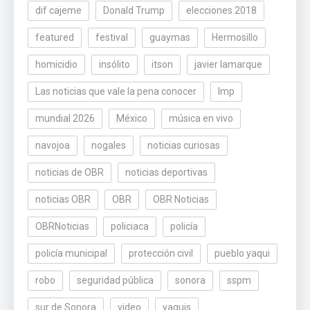
dif cajeme
Donald Trump
elecciones 2018
featured
festival
guaymas
Hermosillo
homicidio
insólito
itson
javier lamarque
Las noticias que vale la pena conocer
lmp
mundial 2026
México
música en vivo
navojoa
nogales
noticias curiosas
noticias de OBR
noticias deportivas
noticias OBR
OBR
OBR Noticias
OBRNoticias
policiaca
policía
policía municipal
protección civil
pueblo yaqui
robo
seguridad pública
sonora
sspm
sur de Sonora
video
yaquis