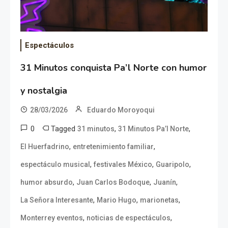
Espectáculos
31 Minutos conquista Pa’l Norte con humor
y nostalgia
28/03/2026
Eduardo Moroyoqui
0
Tagged
,
,
31 minutos
31 Minutos Pa’l Norte
,
,
El Huerfadrino
entretenimiento familiar
,
,
,
espectáculo musical
festivales México
Guaripolo
,
,
,
humor absurdo
Juan Carlos Bodoque
Juanín
,
,
,
La Señora Interesante
Mario Hugo
marionetas
,
,
Monterrey eventos
noticias de espectáculos