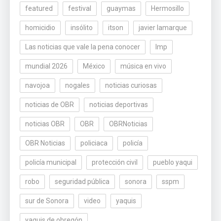
featured
festival
guaymas
Hermosillo
homicidio
insólito
itson
javier lamarque
Las noticias que vale la pena conocer
lmp
mundial 2026
México
música en vivo
navojoa
nogales
noticias curiosas
noticias de OBR
noticias deportivas
noticias OBR
OBR
OBRNoticias
OBR Noticias
policiaca
policía
policía municipal
protección civil
pueblo yaqui
robo
seguridad pública
sonora
sspm
sur de Sonora
video
yaquis
yaquis de obregón