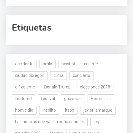
Etiquetas
accidente
amlo
beisbol
cajeme
ciudad obregón
clima
concierto
dif cajeme
Donald Trump
elecciones 2018
featured
festival
guaymas
Hermosillo
homicidio
insólito
itson
javier lamarque
Las noticias que vale la pena conocer
lmp