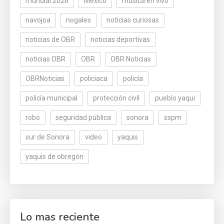
mundial 2026
México
música en vivo
navojoa
nogales
noticias curiosas
noticias de OBR
noticias deportivas
noticias OBR
OBR
OBR Noticias
OBRNoticias
policiaca
policía
policía municipal
protección civil
pueblo yaqui
robo
seguridad pública
sonora
sspm
sur de Sonora
video
yaquis
yaquis de obregón
Lo mas reciente