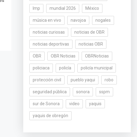
les
lmp
mundial 2026
México
música en vivo
navojoa
nogales
noticias curiosas
noticias de OBR
noticias deportivas
noticias OBR
OBR
OBR Noticias
OBRNoticias
policiaca
policía
policía municipal
protección civil
pueblo yaqui
robo
seguridad pública
sonora
sspm
sur de Sonora
video
yaquis
yaquis de obregón