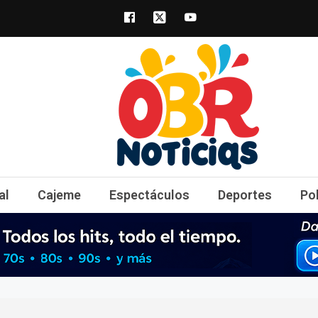
obrnoticias.com
obr noticias noticias, entretenimiento y 
al
Cajeme
Espectáculos
Deportes
Po