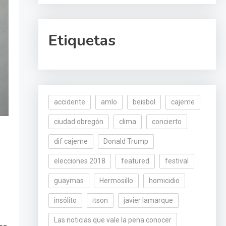
Etiquetas
accidente
amlo
beisbol
cajeme
ciudad obregón
clima
concierto
dif cajeme
Donald Trump
elecciones 2018
featured
festival
guaymas
Hermosillo
homicidio
insólito
itson
javier lamarque
Las noticias que vale la pena conocer