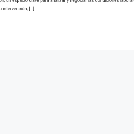
ión, un espacio clave para analizar y negociar las condiciones labora
 intervención, […]