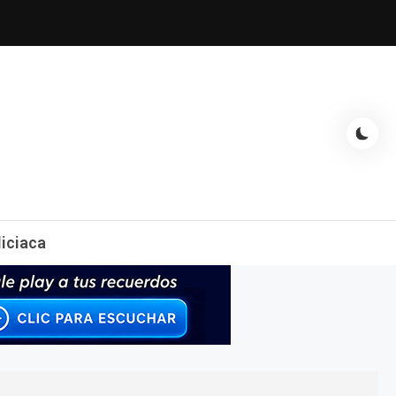
espectáculos, entrevistas con famosos, showbizz, podcast, chismes y
liciaca
mas