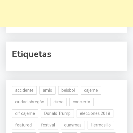
Etiquetas
accidente
amlo
beisbol
cajeme
ciudad obregón
clima
concierto
dif cajeme
Donald Trump
elecciones 2018
featured
festival
guaymas
Hermosillo