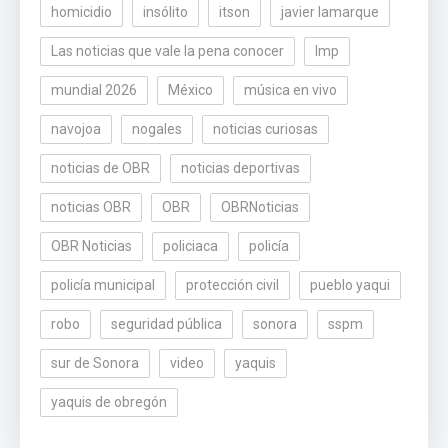
homicidio
insólito
itson
javier lamarque
Las noticias que vale la pena conocer
lmp
mundial 2026
México
música en vivo
navojoa
nogales
noticias curiosas
noticias de OBR
noticias deportivas
noticias OBR
OBR
OBRNoticias
OBR Noticias
policiaca
policía
policía municipal
protección civil
pueblo yaqui
robo
seguridad pública
sonora
sspm
sur de Sonora
video
yaquis
yaquis de obregón