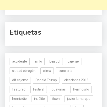
Etiquetas
accidente
amlo
beisbol
cajeme
ciudad obregón
clima
concierto
dif cajeme
Donald Trump
elecciones 2018
featured
festival
guaymas
Hermosillo
homicidio
insólito
itson
javier lamarque