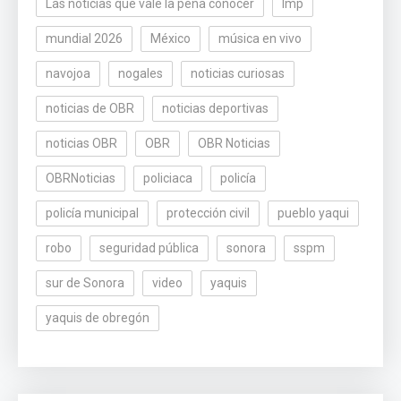
Las noticias que vale la pena conocer
lmp
mundial 2026
México
música en vivo
navojoa
nogales
noticias curiosas
noticias de OBR
noticias deportivas
noticias OBR
OBR
OBR Noticias
OBRNoticias
policiaca
policía
policía municipal
protección civil
pueblo yaqui
robo
seguridad pública
sonora
sspm
sur de Sonora
video
yaquis
yaquis de obregón