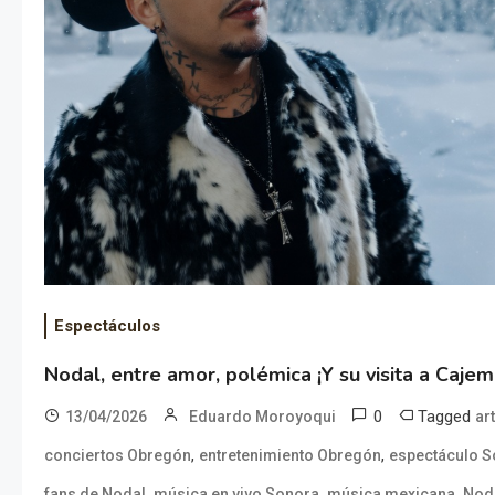
Espectáculos
Nodal, entre amor, polémica ¡Y su visita a Cajem
0
Tagged
13/04/2026
Eduardo Moroyoqui
ar
,
,
conciertos Obregón
entretenimiento Obregón
espectáculo 
,
,
,
fans de Nodal
música en vivo Sonora
música mexicana
Nod