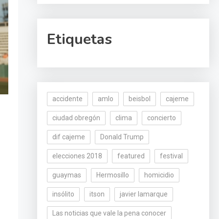
Etiquetas
accidente
amlo
beisbol
cajeme
ciudad obregón
clima
concierto
dif cajeme
Donald Trump
elecciones 2018
featured
festival
guaymas
Hermosillo
homicidio
insólito
itson
javier lamarque
Las noticias que vale la pena conocer