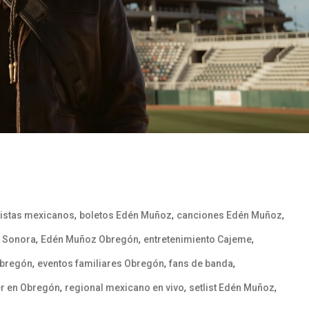
,
,
,
tistas mexicanos
boletos Edén Muñoz
canciones Edén Muñoz
,
,
,
s Sonora
Edén Muñoz Obregón
entretenimiento Cajeme
,
,
,
Obregón
eventos familiares Obregón
fans de banda
,
,
,
r en Obregón
regional mexicano en vivo
setlist Edén Muñoz