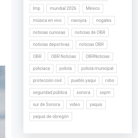
lmp
mundial 2026
México
música en vivo
navojoa
nogales
noticias curiosas
noticias de OBR
noticias deportivas
noticias OBR
OBR
OBR Noticias
OBRNoticias
policiaca
policía
policía municipal
protección civil
pueblo yaqui
robo
seguridad pública
sonora
sspm
sur de Sonora
video
yaquis
yaquis de obregón