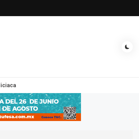
espectáculos, entrevistas con famosos, showbizz, podcast, chismes y
liciaca
mas