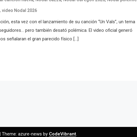
,
video Nodal 2026
ación, esta vez con el lanzamiento de su canción “Un Vals”, un tema
guidores… pero también desató polémica. El video oficial generó
s señalaran el gran parecido físico […]
|
Theme: azure-news by
CodeVibrant
.