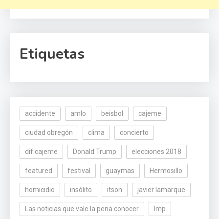
Etiquetas
accidente
amlo
beisbol
cajeme
ciudad obregón
clima
concierto
dif cajeme
Donald Trump
elecciones 2018
featured
festival
guaymas
Hermosillo
homicidio
insólito
itson
javier lamarque
Las noticias que vale la pena conocer
lmp