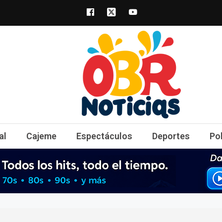
obrnoticias.com
obr noticias noticias, entretenimiento y 
al
Cajeme
Espectáculos
Deportes
Po