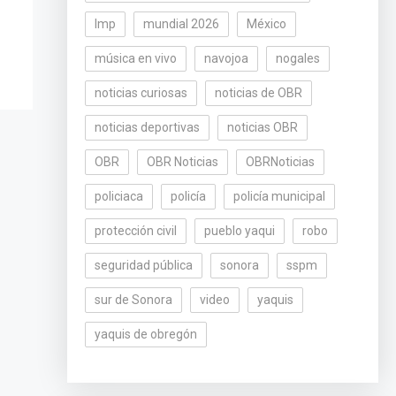
lmp
mundial 2026
México
música en vivo
navojoa
nogales
noticias curiosas
noticias de OBR
noticias deportivas
noticias OBR
OBR
OBR Noticias
OBRNoticias
policiaca
policía
policía municipal
protección civil
pueblo yaqui
robo
seguridad pública
sonora
sspm
sur de Sonora
video
yaquis
yaquis de obregón