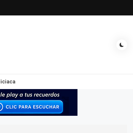
espectáculos, entrevistas con famosos, showbizz, podcast, chismes y
liciaca
mas