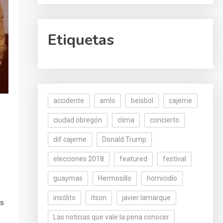
Etiquetas
accidente
amlo
beisbol
cajeme
ciudad obregón
clima
concierto
dif cajeme
Donald Trump
elecciones 2018
featured
festival
guaymas
Hermosillo
homicidio
insólito
itson
javier lamarque
os
Las noticias que vale la pena conocer