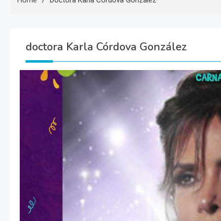
Home
Doctora Karla Córdova González
doctora Karla Córdova González