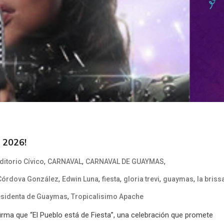
 2026!
,
,
,
ditorio Cívico
CARNAVAL
CARNAVAL DE GUAYMAS
,
,
,
,
,
 Córdova González
Edwin Luna
fiesta
gloria trevi
guaymas
la briss
,
esidenta de Guaymas
Tropicalisimo Apache
irma que “El Pueblo está de Fiesta”, una celebración que promete