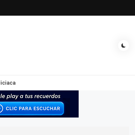
espectáculos, entrevistas con famosos, showbizz, podcast, chismes y
liciaca
mas