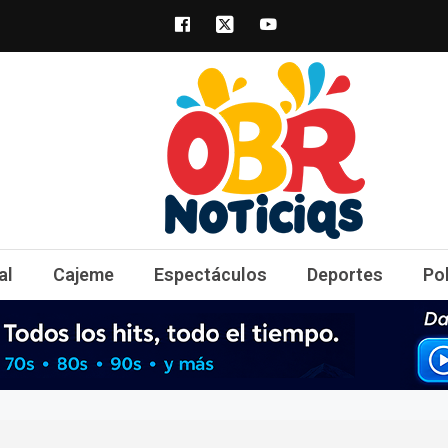
obrnoticias.com
obr noticias noticias, entretenimiento y 
al
Cajeme
Espectáculos
Deportes
Po