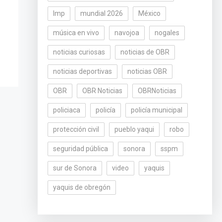
lmp
mundial 2026
México
música en vivo
navojoa
nogales
noticias curiosas
noticias de OBR
noticias deportivas
noticias OBR
OBR
OBR Noticias
OBRNoticias
policiaca
policía
policía municipal
protección civil
pueblo yaqui
robo
seguridad pública
sonora
sspm
sur de Sonora
video
yaquis
yaquis de obregón