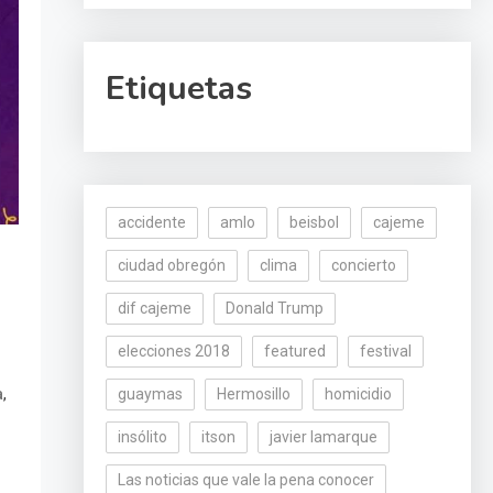
Etiquetas
accidente
amlo
beisbol
cajeme
ciudad obregón
clima
concierto
dif cajeme
Donald Trump
elecciones 2018
featured
festival
,
guaymas
Hermosillo
homicidio
a
insólito
itson
javier lamarque
Las noticias que vale la pena conocer