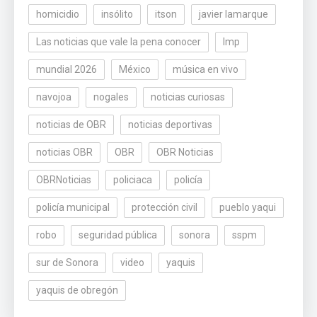
homicidio
insólito
itson
javier lamarque
Las noticias que vale la pena conocer
lmp
mundial 2026
México
música en vivo
navojoa
nogales
noticias curiosas
noticias de OBR
noticias deportivas
noticias OBR
OBR
OBR Noticias
OBRNoticias
policiaca
policía
policía municipal
protección civil
pueblo yaqui
robo
seguridad pública
sonora
sspm
sur de Sonora
video
yaquis
yaquis de obregón