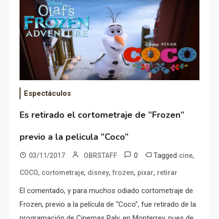
Espectáculos
Es retirado el cortometraje de ”Frozen”
previo a la pelicula ”Coco”
0
Tagged
,
03/11/2017
OBRSTAFF
cine
,
,
,
,
,
COCO
cortometraje
disney
frozen
pixar
retirar
El comentado, y para muchos odiado cortometraje de
Frozen, previo a la película de “Coco”, fue retirado de la
programación de Cinemas Raly, en Monterrey, pues de