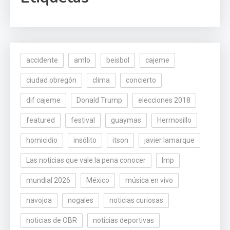
accidente
amlo
beisbol
cajeme
ciudad obregón
clima
concierto
dif cajeme
Donald Trump
elecciones 2018
featured
festival
guaymas
Hermosillo
homicidio
insólito
itson
javier lamarque
Las noticias que vale la pena conocer
lmp
mundial 2026
México
música en vivo
navojoa
nogales
noticias curiosas
noticias de OBR
noticias deportivas