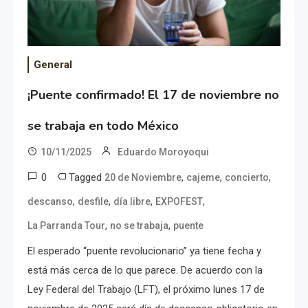
General
¡Puente confirmado! El 17 de noviembre no
se trabaja en todo México
10/11/2025
Eduardo Moroyoqui
0
Tagged
,
,
,
20 de Noviembre
cajeme
concierto
,
,
,
,
descanso
desfile
día libre
EXPOFEST
,
,
La Parranda Tour
no se trabaja
puente
El esperado “puente revolucionario” ya tiene fecha y
está más cerca de lo que parece. De acuerdo con la
Ley Federal del Trabajo (LFT), el próximo lunes 17 de