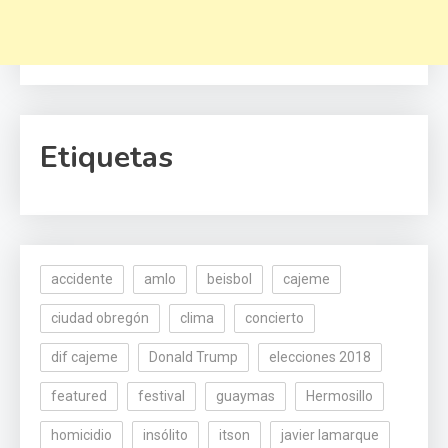
Etiquetas
accidente
amlo
beisbol
cajeme
ciudad obregón
clima
concierto
dif cajeme
Donald Trump
elecciones 2018
featured
festival
guaymas
Hermosillo
homicidio
insólito
itson
javier lamarque