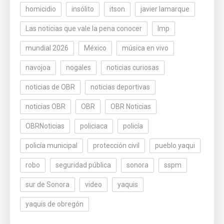
homicidio
insólito
itson
javier lamarque
Las noticias que vale la pena conocer
lmp
mundial 2026
México
música en vivo
navojoa
nogales
noticias curiosas
noticias de OBR
noticias deportivas
noticias OBR
OBR
OBR Noticias
OBRNoticias
policiaca
policía
policía municipal
protección civil
pueblo yaqui
robo
seguridad pública
sonora
sspm
sur de Sonora
video
yaquis
yaquis de obregón