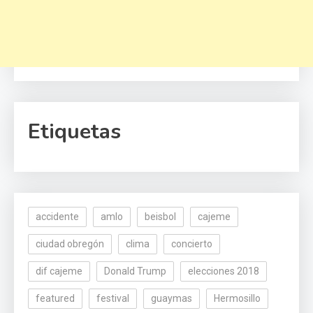
Etiquetas
accidente
amlo
beisbol
cajeme
ciudad obregón
clima
concierto
dif cajeme
Donald Trump
elecciones 2018
featured
festival
guaymas
Hermosillo