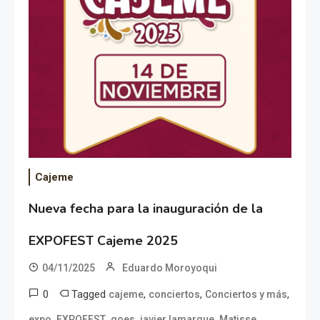
Cajeme
Nueva fecha para la inauguración de la
EXPOFEST Cajeme 2025
04/11/2025
Eduardo Moroyoqui
0
Tagged
,
,
,
cajeme
conciertos
Conciertos y más
,
,
,
,
expo
EXPOFEST
goes
javier lamarque
Matisse