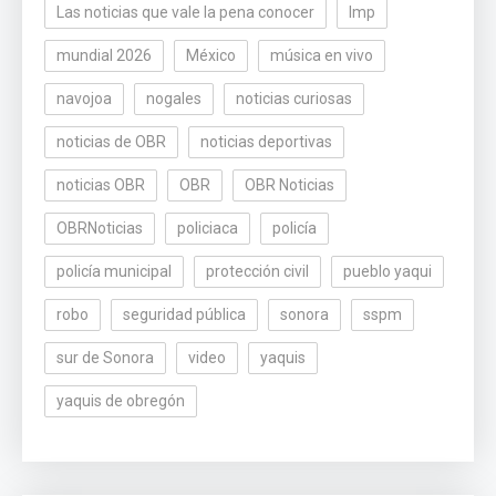
Las noticias que vale la pena conocer
lmp
mundial 2026
México
música en vivo
navojoa
nogales
noticias curiosas
noticias de OBR
noticias deportivas
noticias OBR
OBR
OBR Noticias
OBRNoticias
policiaca
policía
policía municipal
protección civil
pueblo yaqui
robo
seguridad pública
sonora
sspm
sur de Sonora
video
yaquis
yaquis de obregón