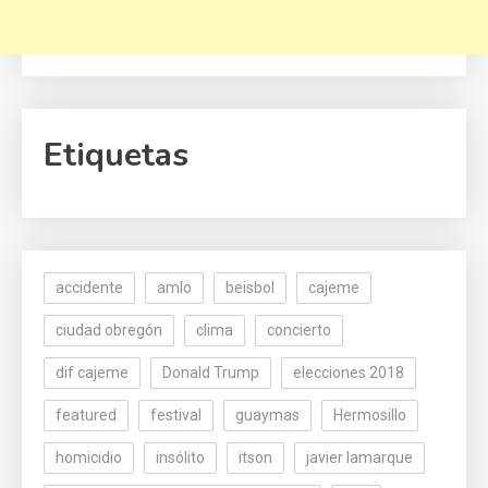
Etiquetas
accidente
amlo
beisbol
cajeme
ciudad obregón
clima
concierto
dif cajeme
Donald Trump
elecciones 2018
featured
festival
guaymas
Hermosillo
homicidio
insólito
itson
javier lamarque