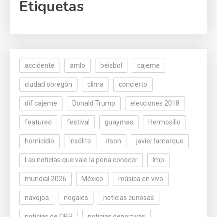
Etiquetas
accidente
amlo
beisbol
cajeme
ciudad obregón
clima
concierto
dif cajeme
Donald Trump
elecciones 2018
featured
festival
guaymas
Hermosillo
homicidio
insólito
itson
javier lamarque
Las noticias que vale la pena conocer
lmp
mundial 2026
México
música en vivo
navojoa
nogales
noticias curiosas
noticias de OBR
noticias deportivas