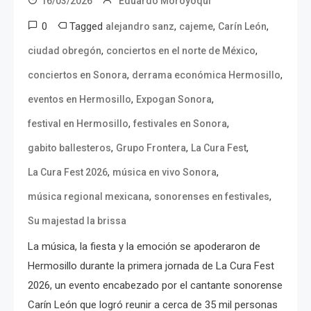
16/03/2026
Eduardo Moroyoqui
0
Tagged
,
,
,
alejandro sanz
cajeme
Carín León
,
,
ciudad obregón
conciertos en el norte de México
,
,
conciertos en Sonora
derrama económica Hermosillo
,
,
eventos en Hermosillo
Expogan Sonora
,
,
festival en Hermosillo
festivales en Sonora
,
,
,
gabito ballesteros
Grupo Frontera
La Cura Fest
,
,
La Cura Fest 2026
música en vivo Sonora
,
,
música regional mexicana
sonorenses en festivales
Su majestad la brissa
La música, la fiesta y la emoción se apoderaron de
Hermosillo durante la primera jornada de La Cura Fest
2026, un evento encabezado por el cantante sonorense
Carín León que logró reunir a cerca de 35 mil personas