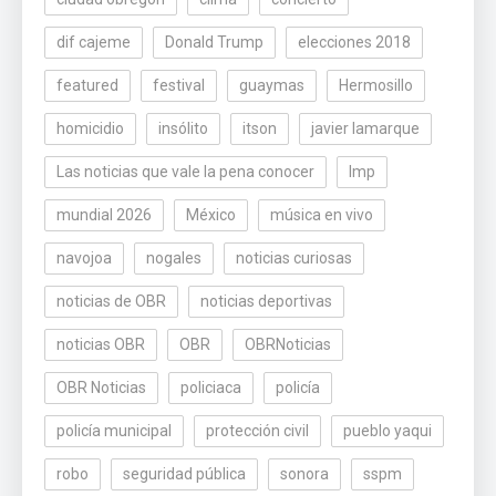
dif cajeme
Donald Trump
elecciones 2018
featured
festival
guaymas
Hermosillo
homicidio
insólito
itson
javier lamarque
Las noticias que vale la pena conocer
lmp
mundial 2026
México
música en vivo
navojoa
nogales
noticias curiosas
noticias de OBR
noticias deportivas
noticias OBR
OBR
OBRNoticias
OBR Noticias
policiaca
policía
policía municipal
protección civil
pueblo yaqui
robo
seguridad pública
sonora
sspm