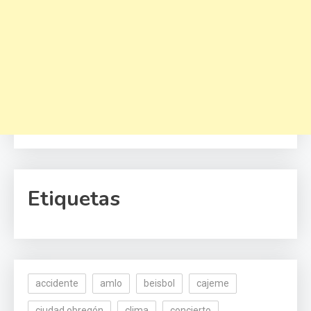
Etiquetas
accidente
amlo
beisbol
cajeme
ciudad obregón
clima
concierto