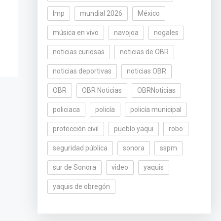
lmp
mundial 2026
México
música en vivo
navojoa
nogales
noticias curiosas
noticias de OBR
noticias deportivas
noticias OBR
OBR
OBR Noticias
OBRNoticias
policiaca
policía
policía municipal
protección civil
pueblo yaqui
robo
seguridad pública
sonora
sspm
sur de Sonora
video
yaquis
yaquis de obregón