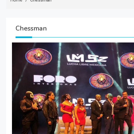
Home
Chessman
Chessman