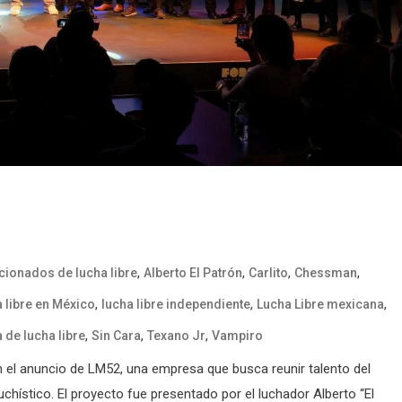
,
,
,
,
icionados de lucha libre
Alberto El Patrón
Carlito
Chessman
,
,
,
a libre en México
lucha libre independiente
Lucha Libre mexicana
,
,
,
de lucha libre
Sin Cara
Texano Jr
Vampiro
n el anuncio de LM52, una empresa que busca reunir talento del
uchístico. El proyecto fue presentado por el luchador Alberto “El