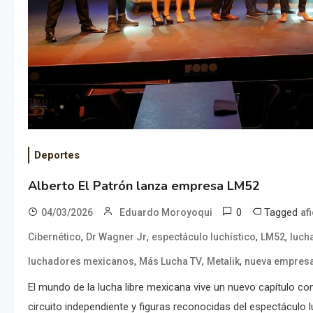
Deportes
Alberto El Patrón lanza empresa LM52
0
Tagged
04/03/2026
Eduardo Moroyoqui
af
,
,
,
,
Cibernético
Dr Wagner Jr
espectáculo luchístico
LM52
luch
,
,
,
luchadores mexicanos
Más Lucha TV
Metalik
nueva empresa 
El mundo de la lucha libre mexicana vive un nuevo capítulo co
circuito independiente y figuras reconocidas del espectáculo l