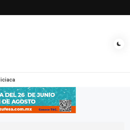
espectáculos, entrevistas con famosos, showbizz, podcast, chismes y
liciaca
mas