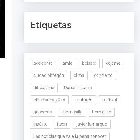
Etiquetas
accidente
amlo
beisbol
cajeme
ciudad obregón
clima
concierto
dif cajeme
Donald Trump
elecciones 2018
featured
festival
guaymas
Hermosillo
homicidio
insólito
itson
javier lamarque
Las noticias que vale la pena conocer