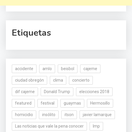
Etiquetas
accidente
amlo
beisbol
cajeme
ciudad obregón
clima
concierto
dif cajeme
Donald Trump
elecciones 2018
featured
festival
guaymas
Hermosillo
homicidio
insólito
itson
javier lamarque
Las noticias que vale la pena conocer
lmp