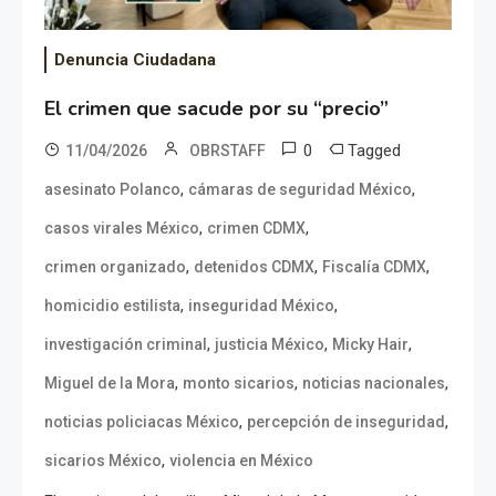
Denuncia Ciudadana
El crimen que sacude por su “precio”
0
Tagged
11/04/2026
OBRSTAFF
,
,
asesinato Polanco
cámaras de seguridad México
,
,
casos virales México
crimen CDMX
,
,
,
crimen organizado
detenidos CDMX
Fiscalía CDMX
,
,
homicidio estilista
inseguridad México
,
,
,
investigación criminal
justicia México
Micky Hair
,
,
,
Miguel de la Mora
monto sicarios
noticias nacionales
,
,
noticias policiacas México
percepción de inseguridad
,
sicarios México
violencia en México