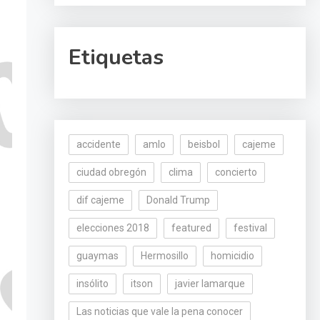
Etiquetas
accidente
amlo
beisbol
cajeme
ciudad obregón
clima
concierto
dif cajeme
Donald Trump
elecciones 2018
featured
festival
guaymas
Hermosillo
homicidio
insólito
itson
javier lamarque
Las noticias que vale la pena conocer