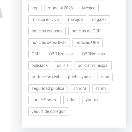
lmp
mundial 2026
México
música en vivo
navojoa
nogales
noticias curiosas
noticias de OBR
noticias deportivas
noticias OBR
OBR
OBR Noticias
OBRNoticias
policiaca
policía
policía municipal
protección civil
pueblo yaqui
robo
seguridad pública
sonora
sspm
sur de Sonora
video
yaquis
yaquis de obregón