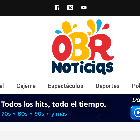
obrnoticias.com
obr noticias noticias, entretenimiento y 
al
Cajeme
Espectáculos
Deportes
Po