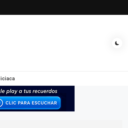
espectáculos, entrevistas con famosos, showbizz, podcast, chismes y
liciaca
mas