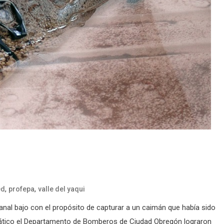
,
,
ed
profepa
valle del yaqui
anal bajo con el propósito de capturar a un caimán que había sido
uático el Departamento de Bomberos de Ciudad Obregón lograron