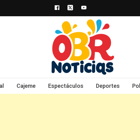
obrnoticias.com
obr noticias noticias, entretenimiento y 
al
Cajeme
Espectáculos
Deportes
Po