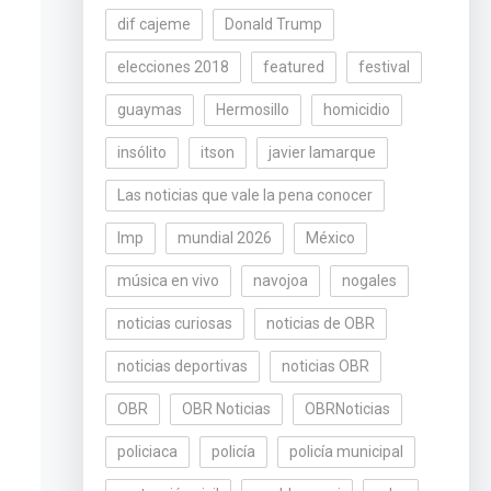
dif cajeme
Donald Trump
elecciones 2018
featured
festival
guaymas
Hermosillo
homicidio
insólito
itson
javier lamarque
Las noticias que vale la pena conocer
lmp
mundial 2026
México
música en vivo
navojoa
nogales
noticias curiosas
noticias de OBR
noticias deportivas
noticias OBR
OBR
OBR Noticias
OBRNoticias
policiaca
policía
policía municipal