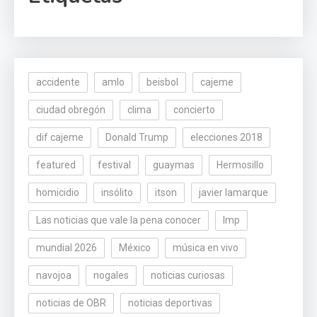
accidente
amlo
beisbol
cajeme
ciudad obregón
clima
concierto
dif cajeme
Donald Trump
elecciones 2018
featured
festival
guaymas
Hermosillo
homicidio
insólito
itson
javier lamarque
Las noticias que vale la pena conocer
lmp
mundial 2026
México
música en vivo
navojoa
nogales
noticias curiosas
noticias de OBR
noticias deportivas