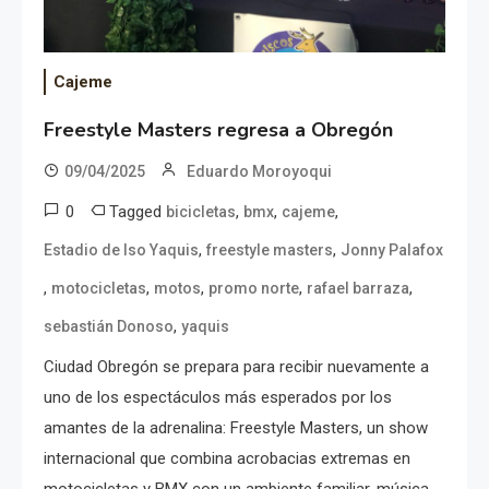
Cajeme
Freestyle Masters regresa a Obregón
09/04/2025
Eduardo Moroyoqui
0
Tagged
,
,
,
bicicletas
bmx
cajeme
,
,
Estadio de lso Yaquis
freestyle masters
Jonny Palafox
,
,
,
,
,
motocicletas
motos
promo norte
rafael barraza
,
sebastián Donoso
yaquis
Ciudad Obregón se prepara para recibir nuevamente a
uno de los espectáculos más esperados por los
amantes de la adrenalina: Freestyle Masters, un show
internacional que combina acrobacias extremas en
motocicletas y BMX con un ambiente familiar, música