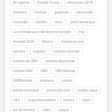
dif cajeme
Donald Trump
elecciones 2018
featured
festival
guaymas
Hermosillo
homicidio
insólito
itson
javier lamarque
Las noticias que vale la pena conocer
lmp
mundial 2026
México
música en vivo
navojoa
nogales
noticias curiosas
noticias de OBR
noticias deportivas
noticias OBR
OBR
OBR Noticias
OBRNoticias
policiaca
policía
policía municipal
protección civil
pueblo yaqui
robo
seguridad pública
sonora
sspm
sur de Sonora
video
yaquis