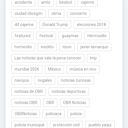
accidente
amlo
beisbol
cajeme
ciudad obregón
clima
concierto
dif cajeme
Donald Trump
elecciones 2018
featured
festival
guaymas
Hermosillo
homicidio
insólito
itson
javier lamarque
Las noticias que vale la pena conocer
lmp
mundial 2026
México
música en vivo
navojoa
nogales
noticias curiosas
noticias de OBR
noticias deportivas
noticias OBR
OBR
OBR Noticias
OBRNoticias
policiaca
policía
policía municipal
protección civil
pueblo yaqui