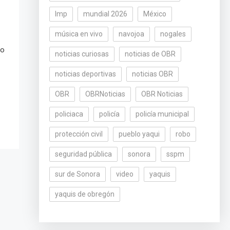
lmp
mundial 2026
México
música en vivo
navojoa
nogales
no
noticias curiosas
noticias de OBR
noticias deportivas
noticias OBR
OBR
OBRNoticias
OBR Noticias
policiaca
policía
policía municipal
protección civil
pueblo yaqui
robo
seguridad pública
sonora
sspm
sur de Sonora
video
yaquis
yaquis de obregón