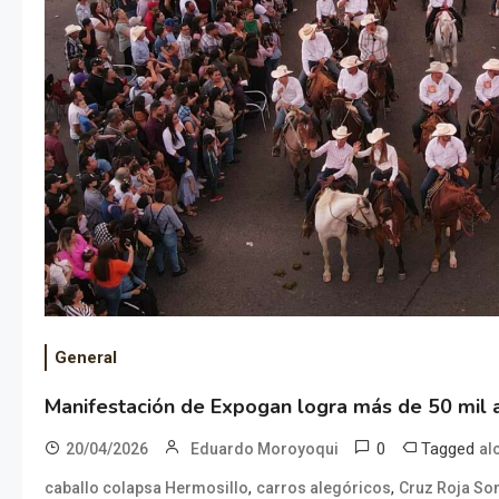
General
Manifestación de Expogan logra más de 50 mil 
0
Tagged
20/04/2026
Eduardo Moroyoqui
al
,
,
caballo colapsa Hermosillo
carros alegóricos
Cruz Roja So