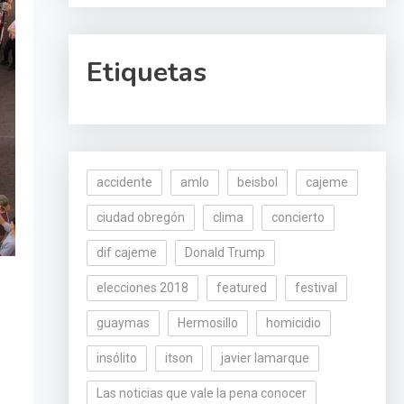
Etiquetas
accidente
amlo
beisbol
cajeme
ciudad obregón
clima
concierto
dif cajeme
Donald Trump
elecciones 2018
featured
festival
guaymas
Hermosillo
homicidio
insólito
itson
javier lamarque
Las noticias que vale la pena conocer