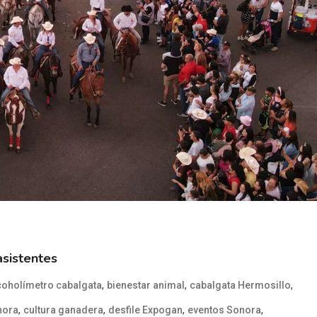
asistentes
,
,
,
coholímetro cabalgata
bienestar animal
cabalgata Hermosillo
,
,
,
,
nora
cultura ganadera
desfile Expogan
eventos Sonora