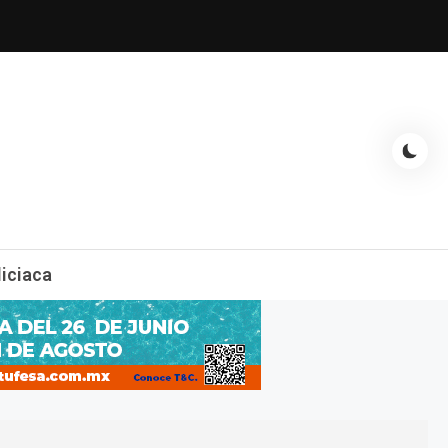
espectáculos, entrevistas con famosos, showbizz, podcast, chismes y
liciaca
mas