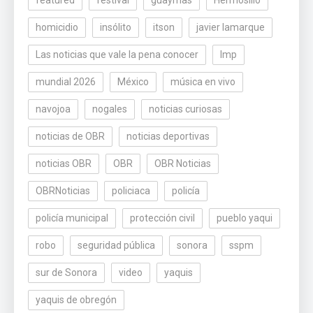
homicidio
insólito
itson
javier lamarque
Las noticias que vale la pena conocer
lmp
mundial 2026
México
música en vivo
navojoa
nogales
noticias curiosas
noticias de OBR
noticias deportivas
noticias OBR
OBR
OBR Noticias
OBRNoticias
policiaca
policía
policía municipal
protección civil
pueblo yaqui
robo
seguridad pública
sonora
sspm
sur de Sonora
video
yaquis
yaquis de obregón