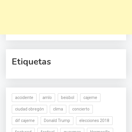
Etiquetas
accidente
amlo
beisbol
cajeme
ciudad obregón
clima
concierto
dif cajeme
Donald Trump
elecciones 2018
featured
festival
guaymas
Hermosillo