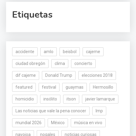
Etiquetas
accidente
amlo
beisbol
cajeme
ciudad obregón
clima
concierto
dif cajeme
Donald Trump
elecciones 2018
featured
festival
guaymas
Hermosillo
homicidio
insólito
itson
javier lamarque
Las noticias que vale la pena conocer
lmp
mundial 2026
México
música en vivo
navojoa
nogales
noticias curiosas