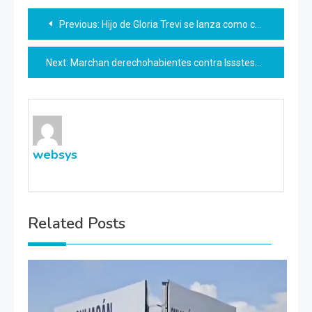
Navegación
Previous:
Hijo de Gloria Trevi se lanza como cantante
de
Next:
Marchan derechohabientes contra Isssteson
entradas
websys
Related Posts