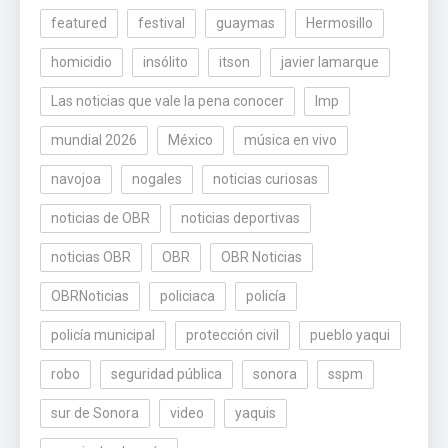
featured
festival
guaymas
Hermosillo
homicidio
insólito
itson
javier lamarque
Las noticias que vale la pena conocer
lmp
mundial 2026
México
música en vivo
navojoa
nogales
noticias curiosas
noticias de OBR
noticias deportivas
noticias OBR
OBR
OBR Noticias
OBRNoticias
policiaca
policía
policía municipal
protección civil
pueblo yaqui
robo
seguridad pública
sonora
sspm
sur de Sonora
video
yaquis