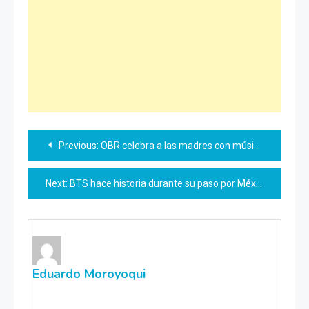
Navegación
Previous:
OBR celebra a las madres con música y emoción
de
Next:
BTS hace historia durante su paso por México
entradas
Eduardo Moroyoqui