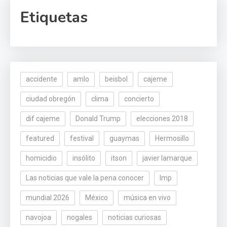
Etiquetas
accidente
amlo
beisbol
cajeme
ciudad obregón
clima
concierto
dif cajeme
Donald Trump
elecciones 2018
featured
festival
guaymas
Hermosillo
homicidio
insólito
itson
javier lamarque
Las noticias que vale la pena conocer
lmp
mundial 2026
México
música en vivo
navojoa
nogales
noticias curiosas