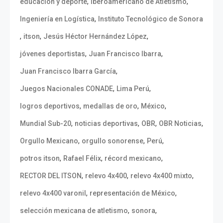
,
,
educación y deporte
Iberoamericano de Atletismo
,
Ingeniería en Logística
Instituto Tecnológico de Sonora
,
,
,
itson
Jesús Héctor Hernández López
,
,
jóvenes deportistas
Juan Francisco Ibarra
,
Juan Francisco Ibarra García
,
,
Juegos Nacionales CONADE
Lima Perú
,
,
,
logros deportivos
medallas de oro
México
,
,
,
,
Mundial Sub-20
noticias deportivas
OBR
OBR Noticias
,
,
,
Orgullo Mexicano
orgullo sonorense
Perú
,
,
,
potros itson
Rafael Félix
récord mexicano
,
,
,
RECTOR DEL ITSON
relevo 4x400
relevo 4x400 mixto
,
,
relevo 4x400 varonil
representación de México
,
,
selección mexicana de atletismo
sonora