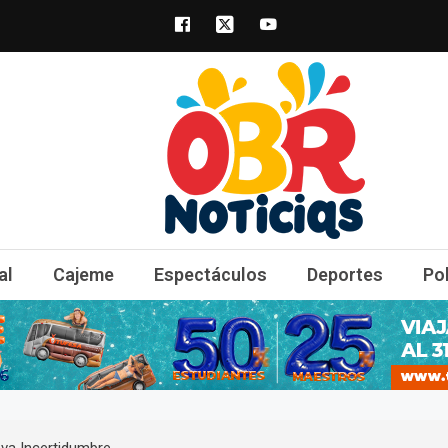
obrnoticias.com
obr noticias noticias, entretenimiento y 
al
Cajeme
Espectáculos
Deportes
Po