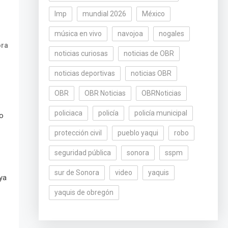
lmp
mundial 2026
México
música en vivo
navojoa
nogales
ora
noticias curiosas
noticias de OBR
noticias deportivas
noticias OBR
OBR
OBR Noticias
OBRNoticias
policiaca
policía
policía municipal
co
protección civil
pueblo yaqui
robo
seguridad pública
sonora
sspm
sur de Sonora
video
yaquis
ya
yaquis de obregón