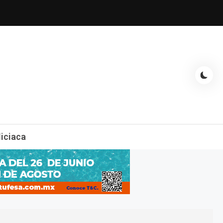
espectáculos, entrevistas con famosos, showbizz, podcast, chismes y
liciaca
mas