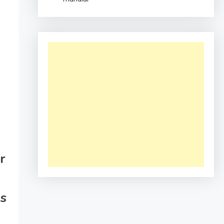
e
r
os