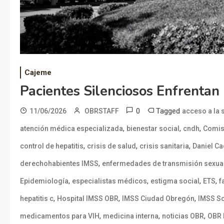
Cajeme
Pacientes Silenciosos Enfrenta
0
Tagged
11/06/2026
OBRSTAFF
acceso a la 
,
,
,
atención médica especializada
bienestar social
cndh
Comis
,
,
,
control de hepatitis
crisis de salud
crisis sanitaria
Daniel C
,
derechohabientes IMSS
enfermedades de transmisión sexua
,
,
,
,
Epidemiología
especialistas médicos
estigma social
ETS
f
,
,
,
hepatitis c
Hospital IMSS OBR
IMSS Ciudad Obregón
IMSS S
,
,
,
medicamentos para VIH
medicina interna
noticias OBR
OBR 