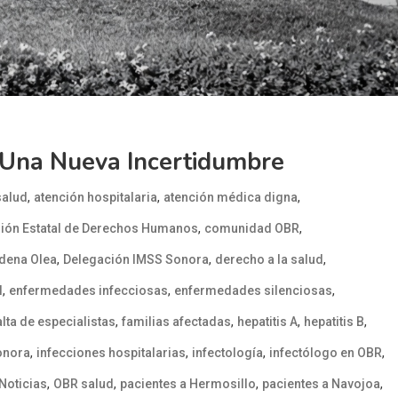
n Una Nueva Incertidumbre
,
,
,
salud
atención hospitalaria
atención médica digna
,
,
ión Estatal de Derechos Humanos
comunidad OBR
,
,
,
adena Olea
Delegación IMSS Sonora
derecho a la salud
,
,
,
l
enfermedades infecciosas
enfermedades silenciosas
,
,
,
,
alta de especialistas
familias afectadas
hepatitis A
hepatitis B
,
,
,
,
onora
infecciones hospitalarias
infectología
infectólogo en OBR
,
,
,
,
Noticias
OBR salud
pacientes a Hermosillo
pacientes a Navojoa