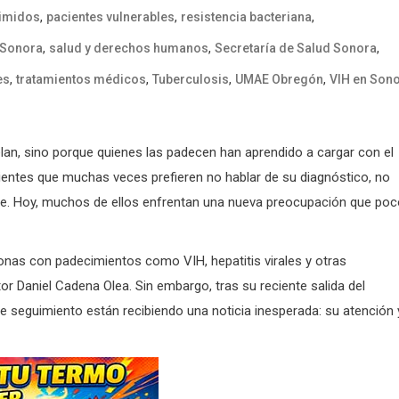
,
,
,
rimidos
pacientes vulnerables
resistencia bacteriana
,
,
,
 Sonora
salud y derechos humanos
Secretaría de Salud Sonora
,
,
,
,
es
tratamientos médicos
Tuberculosis
UMAE Obregón
VIH en Son
an, sino porque quienes las padecen han aprendido a cargar con el
cientes que muchas veces prefieren no hablar de su diagnóstico, no
te. Hoy, muchos de ellos enfrentan una nueva preocupación que po
onas con padecimientos como VIH, hepatitis virales y otras
 Daniel Cadena Olea. Sin embargo, tras su reciente salida del
e seguimiento están recibiendo una noticia inesperada: su atención 