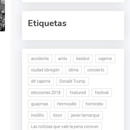
Etiquetas
accidente
amlo
beisbol
cajeme
ciudad obregón
clima
concierto
dif cajeme
Donald Trump
elecciones 2018
featured
festival
guaymas
Hermosillo
homicidio
insólito
itson
javier lamarque
Las noticias que vale la pena conocer