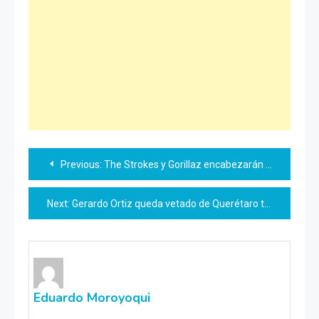
Navegación
Previous:
The Strokes y Gorillaz encabezarán el Corona Capital 2026
de
Next:
Gerardo Ortiz queda vetado de Querétaro tras concierto
entradas
Eduardo Moroyoqui