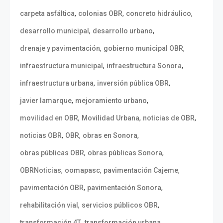
,
,
,
carpeta asfáltica
colonias OBR
concreto hidráulico
,
,
desarrollo municipal
desarrollo urbano
,
,
drenaje y pavimentación
gobierno municipal OBR
,
,
infraestructura municipal
infraestructura Sonora
,
,
infraestructura urbana
inversión pública OBR
,
,
javier lamarque
mejoramiento urbano
,
,
,
movilidad en OBR
Movilidad Urbana
noticias de OBR
,
,
,
noticias OBR
OBR
obras en Sonora
,
,
obras públicas OBR
obras públicas Sonora
,
,
,
OBRNoticias
oomapasc
pavimentación Cajeme
,
,
pavimentación OBR
pavimentación Sonora
,
,
rehabilitación vial
servicios públicos OBR
,
,
transformación 4T
transformación urbana