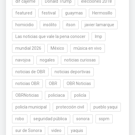
dif cajeme
Donald Trump
elecciones 2018
featured
festival
guaymas
Hermosillo
homicidio
insólito
itson
javier lamarque
Las noticias que vale la pena conocer
lmp
mundial 2026
México
música en vivo
navojoa
nogales
noticias curiosas
noticias de OBR
noticias deportivas
noticias OBR
OBR
OBR Noticias
OBRNoticias
policiaca
policía
policía municipal
protección civil
pueblo yaqui
robo
seguridad pública
sonora
sspm
sur de Sonora
video
yaquis