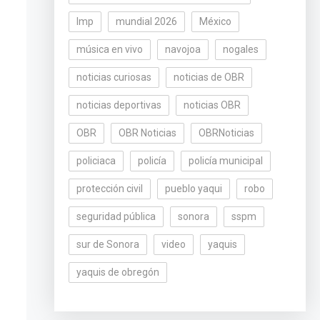
lmp
mundial 2026
México
música en vivo
navojoa
nogales
noticias curiosas
noticias de OBR
noticias deportivas
noticias OBR
OBR
OBR Noticias
OBRNoticias
policiaca
policía
policía municipal
protección civil
pueblo yaqui
robo
seguridad pública
sonora
sspm
sur de Sonora
video
yaquis
yaquis de obregón