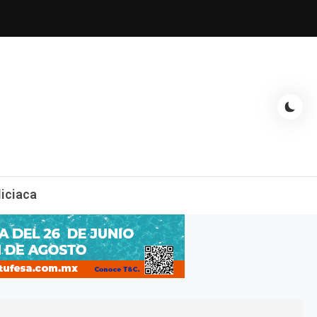
espectáculos, entrevistas con famosos, showbizz, podcast, chismes y
liciaca
mas