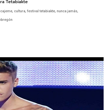
ura Tetabiakte
,
,
,
,
,
cajeme
cultura
festival tetabiakte
nunca jamás
 obregón