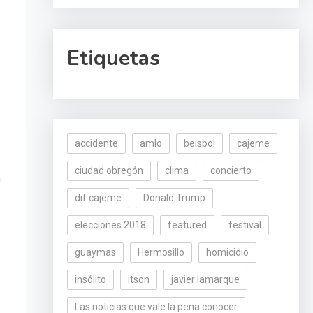
Etiquetas
accidente
amlo
beisbol
cajeme
ciudad obregón
clima
concierto
a
dif cajeme
Donald Trump
elecciones 2018
featured
festival
guaymas
Hermosillo
homicidio
insólito
itson
javier lamarque
Las noticias que vale la pena conocer