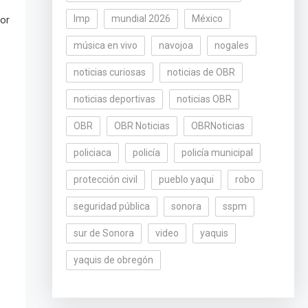
lmp
mundial 2026
México
bor
música en vivo
navojoa
nogales
noticias curiosas
noticias de OBR
noticias deportivas
noticias OBR
OBR
OBR Noticias
OBRNoticias
policiaca
policía
policía municipal
protección civil
pueblo yaqui
robo
seguridad pública
sonora
sspm
sur de Sonora
video
yaquis
yaquis de obregón