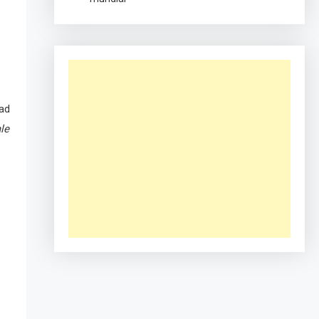
dad
le