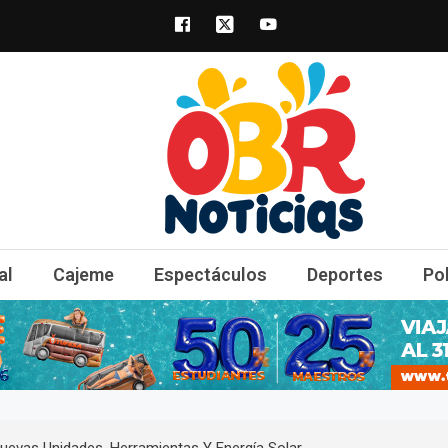
obrnoticias.com
obr noticias noticias, entretenimiento y 
al
Cajeme
Espectáculos
Deportes
Po