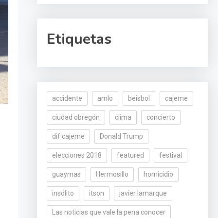
Etiquetas
accidente
amlo
beisbol
cajeme
ciudad obregón
clima
concierto
dif cajeme
Donald Trump
elecciones 2018
featured
festival
guaymas
Hermosillo
homicidio
insólito
itson
javier lamarque
Las noticias que vale la pena conocer