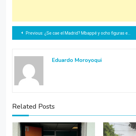
Navegación
Previous:
¿Se cae el Madrid? Mbappé y ocho figuras en duda para el partido clave
de
entradas
Eduardo Moroyoqui
Related Posts