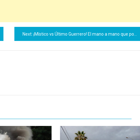
Next:
¡Místico vs Último Guerrero! El mano a mano que pondrá a Obregón a vibrar