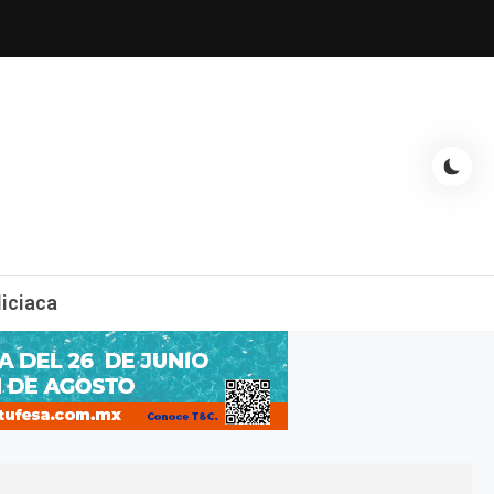
espectáculos, entrevistas con famosos, showbizz, podcast, chismes y
liciaca
mas