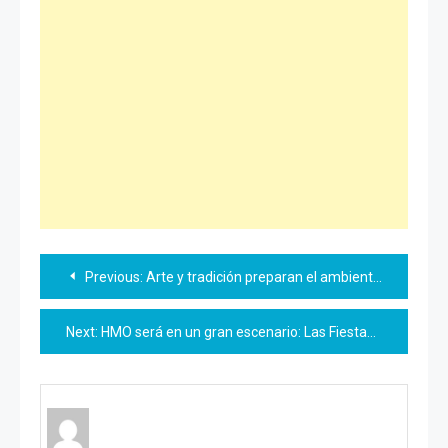
Navegación
Previous:
Arte y tradición preparan el ambiente para el Pitic
de
Next:
HMO será en un gran escenario: Las Fiestas del Pitic
entradas