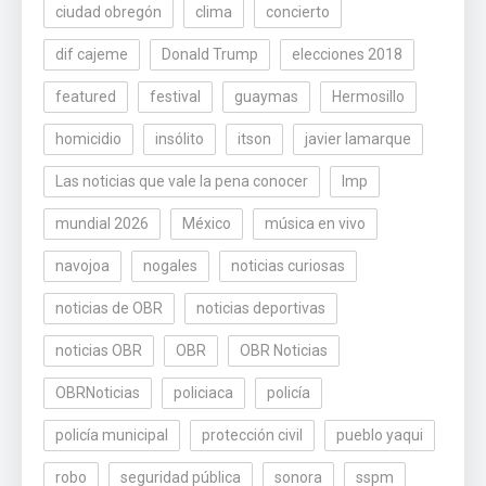
ciudad obregón
clima
concierto
dif cajeme
Donald Trump
elecciones 2018
featured
festival
guaymas
Hermosillo
homicidio
insólito
itson
javier lamarque
Las noticias que vale la pena conocer
lmp
mundial 2026
México
música en vivo
navojoa
nogales
noticias curiosas
noticias de OBR
noticias deportivas
noticias OBR
OBR
OBR Noticias
OBRNoticias
policiaca
policía
policía municipal
protección civil
pueblo yaqui
robo
seguridad pública
sonora
sspm