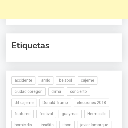
Etiquetas
accidente
amlo
beisbol
cajeme
ciudad obregón
clima
concierto
dif cajeme
Donald Trump
elecciones 2018
featured
festival
guaymas
Hermosillo
homicidio
insólito
itson
javier lamarque