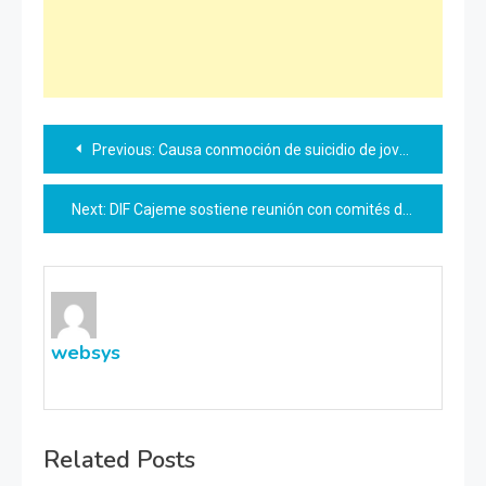
Navegación
Previous:
Causa conmoción de suicidio de jovencita de 14 años en Hermosillo; lo anunció en redes
de
Next:
DIF Cajeme sostiene reunión con comités de desayunos escolares
entradas
websys
Related Posts