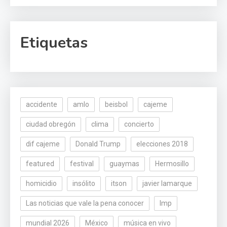
Etiquetas
accidente
amlo
beisbol
cajeme
ciudad obregón
clima
concierto
dif cajeme
Donald Trump
elecciones 2018
featured
festival
guaymas
Hermosillo
homicidio
insólito
itson
javier lamarque
Las noticias que vale la pena conocer
lmp
mundial 2026
México
música en vivo