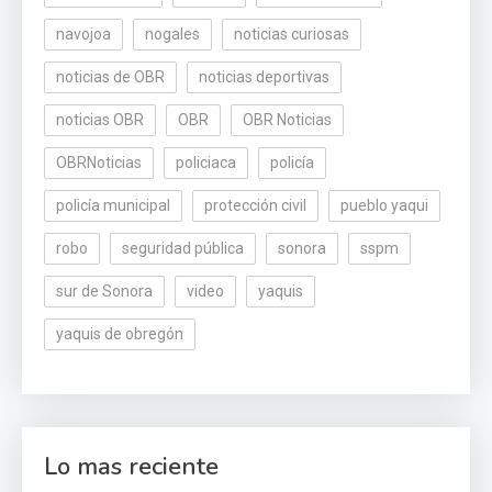
navojoa
nogales
noticias curiosas
noticias de OBR
noticias deportivas
noticias OBR
OBR
OBR Noticias
OBRNoticias
policiaca
policía
policía municipal
protección civil
pueblo yaqui
robo
seguridad pública
sonora
sspm
sur de Sonora
video
yaquis
yaquis de obregón
Lo mas reciente