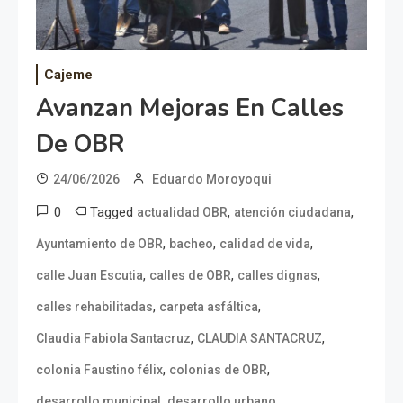
Cajeme
Avanzan Mejoras En Calles
De OBR
24/06/2026
Eduardo Moroyoqui
0
Tagged
,
,
actualidad OBR
atención ciudadana
,
,
,
Ayuntamiento de OBR
bacheo
calidad de vida
,
,
,
calle Juan Escutia
calles de OBR
calles dignas
,
,
calles rehabilitadas
carpeta asfáltica
,
,
Claudia Fabiola Santacruz
CLAUDIA SANTACRUZ
,
,
colonia Faustino félix
colonias de OBR
,
,
desarrollo municipal
desarrollo urbano