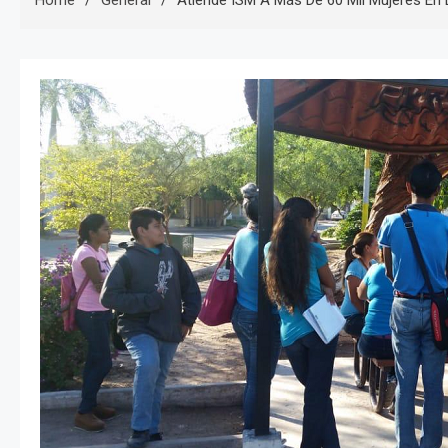
Home
General
Atiende ISM A Más De 60 Mil Mujeres En