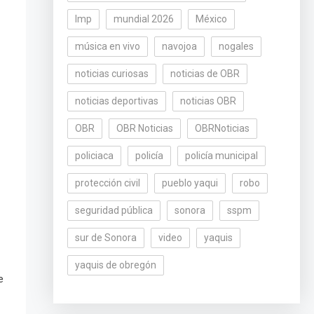
lmp
mundial 2026
México
música en vivo
navojoa
nogales
noticias curiosas
noticias de OBR
noticias deportivas
noticias OBR
OBR
OBR Noticias
OBRNoticias
policiaca
policía
policía municipal
protección civil
pueblo yaqui
robo
seguridad pública
sonora
sspm
sur de Sonora
video
yaquis
yaquis de obregón
e