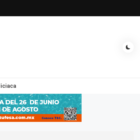
espectáculos, entrevistas con famosos, showbizz, podcast, chismes y
liciaca
mas