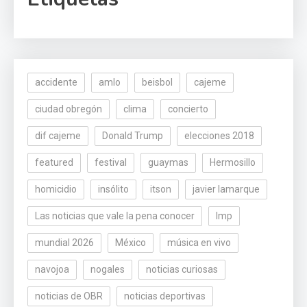
accidente
amlo
beisbol
cajeme
ciudad obregón
clima
concierto
dif cajeme
Donald Trump
elecciones 2018
featured
festival
guaymas
Hermosillo
homicidio
insólito
itson
javier lamarque
Las noticias que vale la pena conocer
lmp
mundial 2026
México
música en vivo
navojoa
nogales
noticias curiosas
noticias de OBR
noticias deportivas