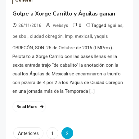
General
Golpe a Xorge Carrillo y Águilas ganan
0
Tagged
,
26/11/2016
websys
águilas
,
,
,
,
beisbol
ciudad obregón
lmp
mexicali
yaquis
OBREGÓN, SON. 25 de Octubre de 2016 (LMP.mx)-
Pelotazo a Xorge Carrillo con las bases llenas en la
sexta entrada trajo “de caballito” la anotación con la
cual los Águilas de Mexicali se encaminaron a triunfo
con pizarra de 4 por 2 a los Yaquis de Ciudad Obregón
en una jornada más de la Temporada […]
Read More
Paginación
2
Anteriores
1