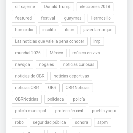
dif cajeme
Donald Trump
elecciones 2018
featured
festival
guaymas
Hermosillo
homicidio
insólito
itson
javier lamarque
Las noticias que vale la pena conocer
lmp
mundial 2026
México
música en vivo
navojoa
nogales
noticias curiosas
noticias de OBR
noticias deportivas
noticias OBR
OBR
OBR Noticias
OBRNoticias
policiaca
policía
policía municipal
protección civil
pueblo yaqui
robo
seguridad pública
sonora
sspm