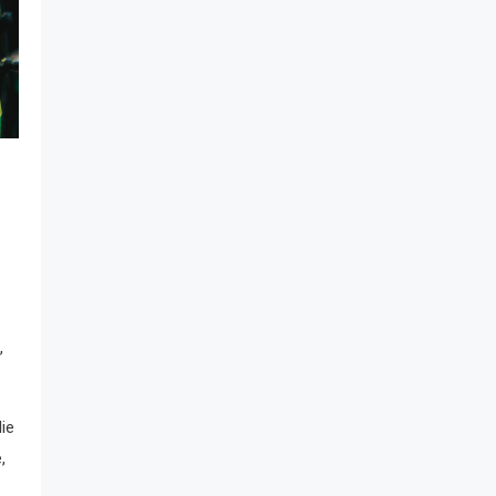
,
ie
,