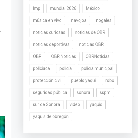
lmp
mundial 2026
México
música en vivo
navojoa
nogales
,
s
noticias curiosas
noticias de OBR
noticias deportivas
noticias OBR
OBR
OBR Noticias
OBRNoticias
policiaca
policía
policía municipal
protección civil
pueblo yaqui
robo
seguridad pública
sonora
sspm
sur de Sonora
video
yaquis
yaquis de obregón