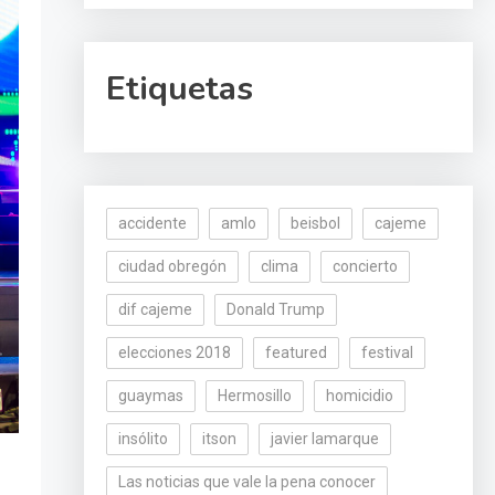
Etiquetas
accidente
amlo
beisbol
cajeme
ciudad obregón
clima
concierto
dif cajeme
Donald Trump
elecciones 2018
featured
festival
guaymas
Hermosillo
homicidio
insólito
itson
javier lamarque
Las noticias que vale la pena conocer