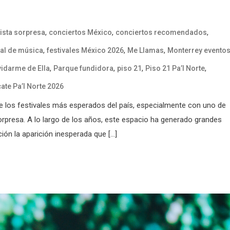
,
,
,
tista sorpresa
conciertos México
conciertos recomendados
,
,
,
val de música
festivales México 2026
Me Llamas
Monterrey evento
,
,
,
,
vidarme de Ella
Parque fundidora
piso 21
Piso 21 Pa’l Norte
ate Pa’l Norte 2026
de los festivales más esperados del país, especialmente con uno de
rpresa. A lo largo de los años, este espacio ha generado grandes
ión la aparición inesperada que […]