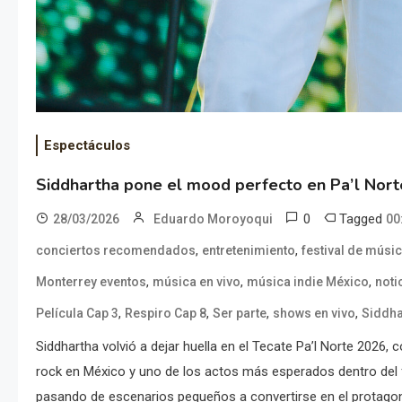
Espectáculos
Siddhartha pone el mood perfecto en Pa’l Nort
0
Tagged
28/03/2026
Eduardo Moroyoqui
00
,
,
conciertos recomendados
entretenimiento
festival de músi
,
,
,
Monterrey eventos
música en vivo
música indie México
noti
,
,
,
,
Película Cap 3
Respiro Cap 8
Ser parte
shows en vivo
Siddha
Siddhartha volvió a dejar huella en el Tecate Pa’l Norte 2026
rock en México y uno de los actos más esperados dentro del f
pasando de escenarios pequeños a convertirse en el protagon