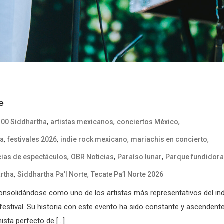
e
,
,
,
:00 Siddhartha
artistas mexicanos
conciertos México
,
,
,
,
ca
festivales 2026
indie rock mexicano
mariachis en concierto
,
,
,
cias de espectáculos
OBR Noticias
Paraíso lunar
Parque fundidora
,
,
rtha
Siddhartha Pa’l Norte
Tecate Pa’l Norte 2026
, consolidándose como uno de los artistas más representativos del ind
estival. Su historia con este evento ha sido constante y ascendente
ista perfecto de […]