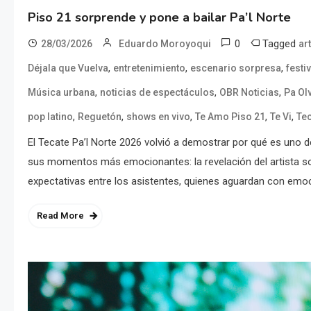
Piso 21 sorprende y pone a bailar Pa’l Norte
0
Tagged
28/03/2026
Eduardo Moroyoqui
ar
,
,
,
Déjala que Vuelva
entretenimiento
escenario sorpresa
festi
,
,
,
Música urbana
noticias de espectáculos
OBR Noticias
Pa Ol
,
,
,
,
,
pop latino
Reguetón
shows en vivo
Te Amo Piso 21
Te Vi
Tec
El Tecate Pa’l Norte 2026 volvió a demostrar por qué es uno 
sus momentos más emocionantes: la revelación del artista so
expectativas entre los asistentes, quienes aguardan con emoc
Read More