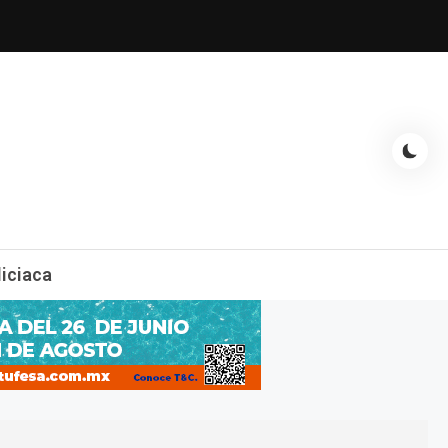
espectáculos, entrevistas con famosos, showbizz, podcast, chismes y
liciaca
mas